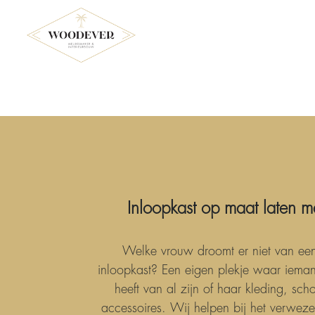
Inloopkast op maat laten 
Welke vrouw droomt er niet van ee
inloopkast? Een eigen plekje waar ieman
heeft van al zijn of haar kleding, sc
accessoires. Wij helpen bij het verweze