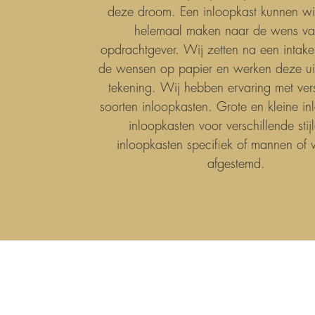
deze droom. Een inloopkast kunnen wij
helemaal maken naar de wens va
opdrachtgever. Wij zetten na een intake
de wensen op papier en werken deze ui
tekening. Wij hebben ervaring met ver
soorten inloopkasten. Grote en kleine in
inloopkasten voor verschillende stij
inloopkasten specifiek of mannen of
afgestemd.