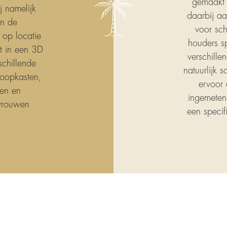
gemaakt 
 namelijk
daarbij a
n de
voor sch
 op locatie
houders sp
t in een 3D
verschille
schillende
natuurlijk 
loopkasten,
ervoor 
len en
ingemeten.
 vrouwen
een specif