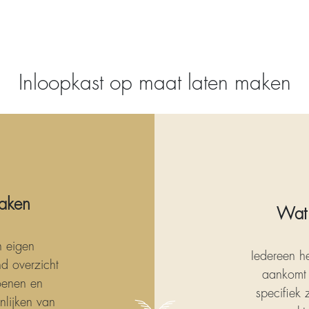
Inloopkast op maat laten maken
maken
Wat 
n eigen
Iedereen h
d overzicht
aankomt 
hoenen en
specifiek
nlijken van